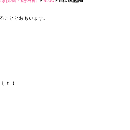
まきお内科・整形外科」
>
BLOG
>
❄️冬の風物詩❄️
ることとおもいます。
ました！