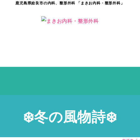
鹿児島県姶良市の内科、整形外科 「まきお内科・整形外科」
❄️冬の風物詩❄️