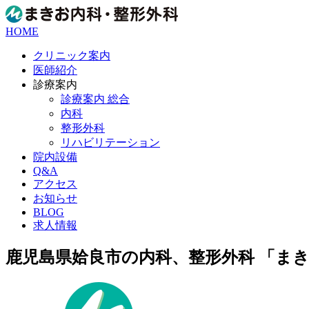
HOME
クリニック案内
医師紹介
診療案内
診療案内 総合
内科
整形外科
リハビリテーション
院内設備
Q&A
アクセス
お知らせ
BLOG
求人情報
鹿児島県姶良市の内科、整形外科 「ま