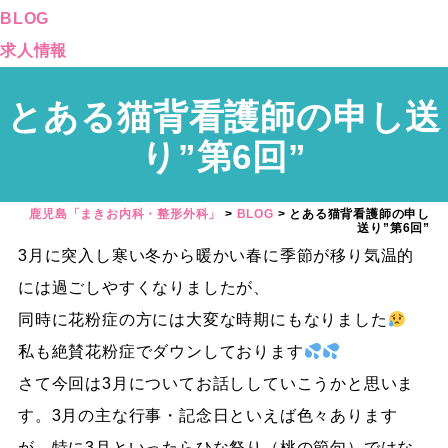
BLOG
求人情報
とある猫背看護師の申し送
り”第6回”
鹿児島「まきお内科・整形外科」
>
BLOG
>
とある猫背看護師の申し
送り”第6回”
3月に突入し寒い冬から暖かい春に季節が移り気温的
には過ごしやすくなりましたが、
同時に花粉症の方には大変な時期にもなりました
私も絶賛花粉症でダウンしております
さて今回は3月についてお話ししていこうかと思いま
す。3月の主な行事・記念日といえば色々あります
が、特に3月といったらひな祭り（桃の節句）ではな