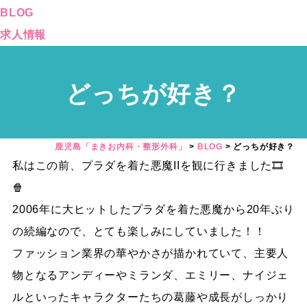
BLOG
求人情報
どっちが好き？
鹿児島「まきお内科・整形外科」
>
BLOG
>
どっちが好き？
私はこの前、プラダを着た悪魔IIを観に行きました🎞️
🍿
2006年
に大ヒットしたプラダを着た悪魔から20年ぶり
の続編なので、
とても楽しみにしていました！！
ファッション業界の華やかさが描か
れていて、主要人
物となるアンディーやミランダ、エミリー、ナイ
ジェ
ルといったキャラクターたちの葛藤や成長がしっかり